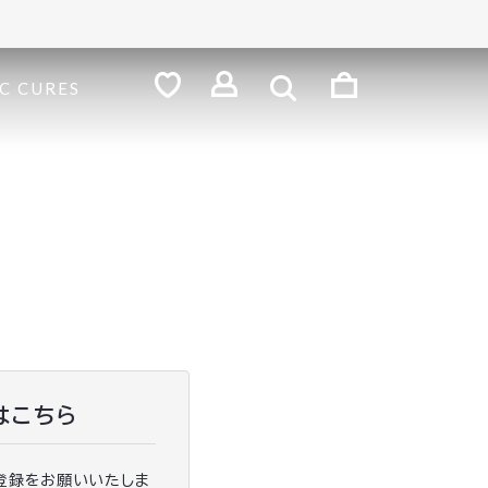
検
索
ロ
C CURES
グ
お
気
イ
に
ン
入
り
はこちら
登録をお願いいたしま