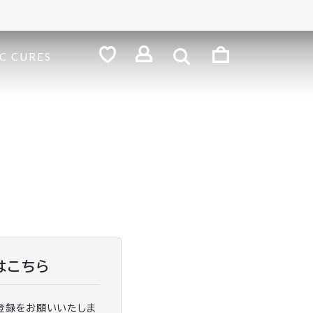
検
索
ロ
C CURES
グ
お
気
イ
に
ン
入
り
はこちら
登録をお願いいたしま