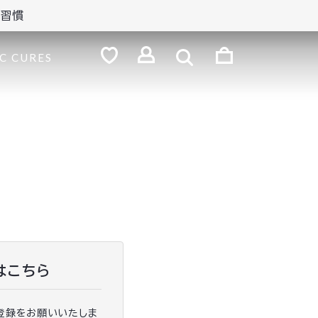
の習慣
検
索
ロ
C CURES
グ
お
気
イ
に
ン
入
り
はこちら
登録をお願いいたしま