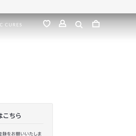
検
索
ロ
C CURES
グ
お
気
イ
に
ン
入
り
はこちら
登録をお願いいたしま