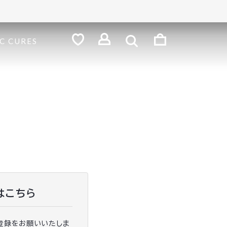
検
索
ロ
C CURES
グ
お
気
イ
に
ン
入
り
はこちら
登録をお願いいたしま