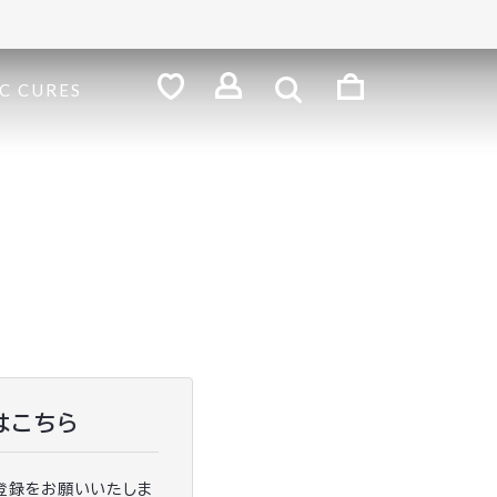
検
索
ロ
C CURES
グ
お
気
イ
に
ン
入
り
はこちら
登録をお願いいたしま