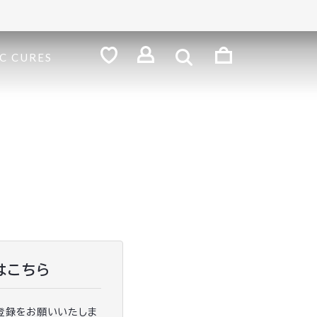
検
索
ロ
C CURES
グ
お
気
イ
に
ン
入
り
はこちら
登録をお願いいたしま