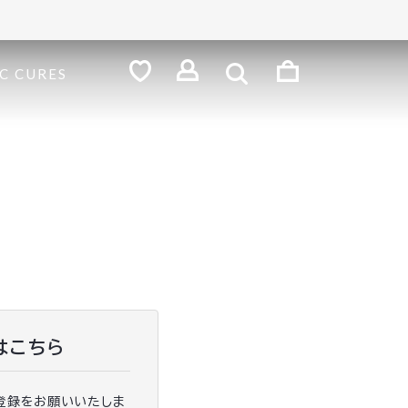
検
索
ロ
C CURES
グ
お
気
イ
に
ン
入
り
はこちら
登録をお願いいたしま