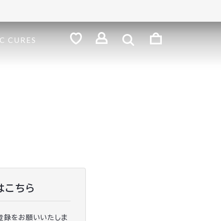
検
索
ロ
C CURES
グ
お
気
イ
に
ン
入
り
はこちら
登録をお願いいたしま