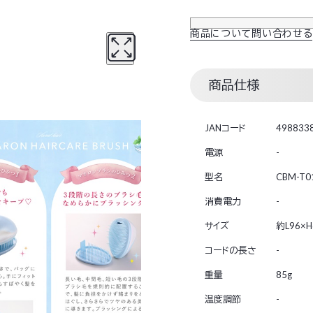
商品について問い合わせる
商品仕様
JANコード
498833
電源
-
型名
CBM-T0
消費電力
-
サイズ
約L96×
コードの長さ
-
重量
85g
温度調節
-