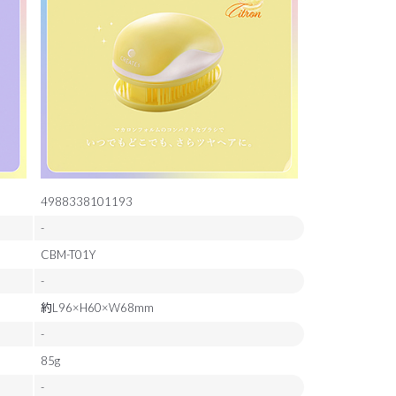
4988338101193
-
CBM-T01Y
-
約L96×H60×W68mm
-
85g
-