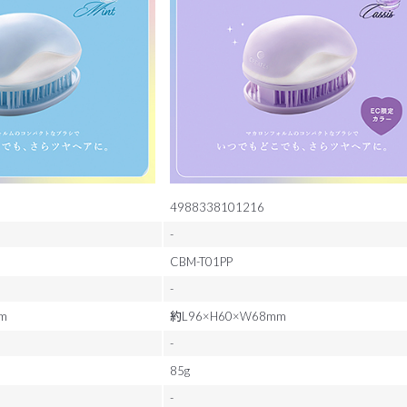
4988338101216
-
CBM-T01PP
-
m
約L96×H60×W68mm
-
85g
-