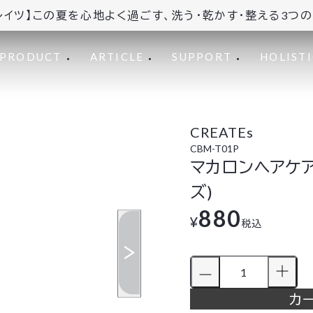
レイツ】この夏を心地よく過ごす、洗う・乾かす・整える3つ
PRODUCT
ARTICLE
SUPPORT
HOLISTI
CREATEs
CBM-T01P
マカロンヘアケ
ズ)
880
¥
税込
カ