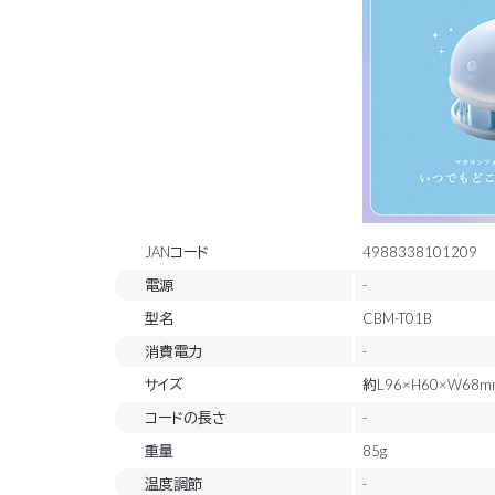
JANコード
4988338101209
電源
-
型名
CBM-T01B
消費電力
-
サイズ
約L96×H60×W68m
コードの長さ
-
重量
85g
温度調節
-