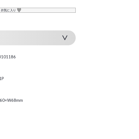
お気に入り
8101186
1P
H60×W68mm