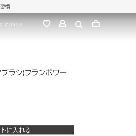
の習慣
検
索
ロ
C CURES
グ
お
気
イ
に
ン
入
り
アブラシ(フランボワー
ートに入れる