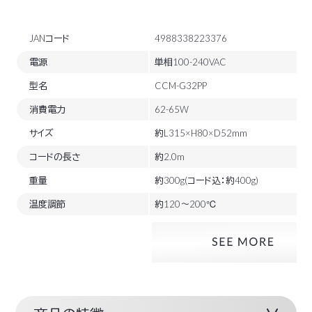
JANコード
4988338223376
電源
単相100-240VAC
型名
CCM-G32PP
消費電力
62-65W
サイズ
約L315×H80×D52mm
コードの長さ
約2.0m
重量
約300g(コード込：約400g)
温度調節
約120～200℃