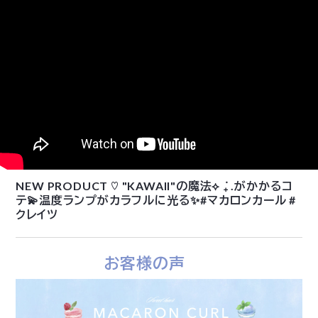
NEW PRODUCT ♡ "KAWAII"の魔法⟡ ݁₊ .がかかるコ
テ💫温度ランプがカラフルに光る✨#マカロンカール #
クレイツ
お客様の声