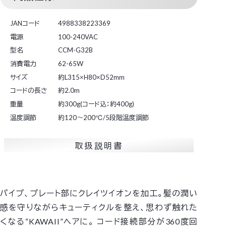
JANコード
4988338223369
電源
100-240VAC
型名
CCM-G32B
消費電力
62-65W
サイズ
約L315×H80×D52mm
コードの長さ
約2.0m
重量
約300g(コード込：約400g)
温度調節
約120～200℃/5段階温度調節
取扱説明書
パイプ、プレート部にクレイツイオンを加工。髪の潤い
感を守りながらキューティクルを整え、思わず触れた
くなる“KAWAII”ヘアに。
コード接続部分が360度回