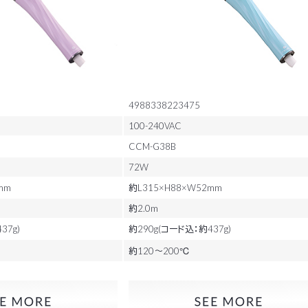
4988338223475
100-240VAC
CCM-G38B
72W
mm
約L315×H88×W52mm
約2.0m
37g)
約290g(コード込：約437g)
約120～200℃