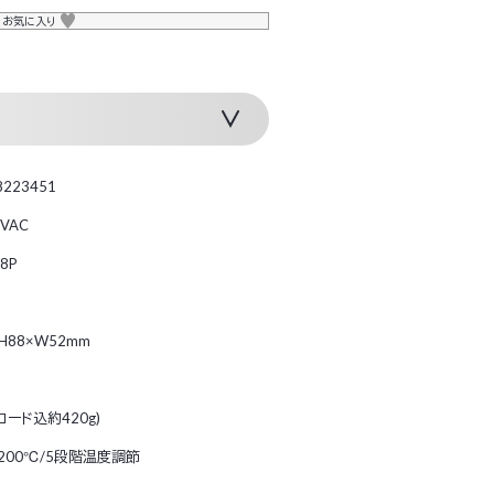
お気に入り
8223451
0VAC
8P
×H88×W52mm
(コード込約420g)
200℃/5段階温度調節