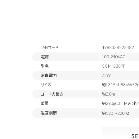
JANコード
4988338223482
電源
100-240VAC
型名
CCM-G38PP
消費電力
72W
サイズ
約L315×H88×W52
コードの長さ
約2.0m
重量
約290g(コード込：約4
温度調節
約120～200℃