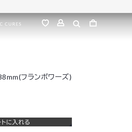
検
索
ロ
C CURES
グ
お
気
イ
に
ン
入
り
38mm(フランボワーズ)
ートに入れる