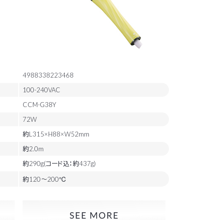
4988338223468
100-240VAC
CCM-G38Y
72W
約L315×H88×W52mm
約2.0m
約290g(コード込：約437g)
約120～200℃