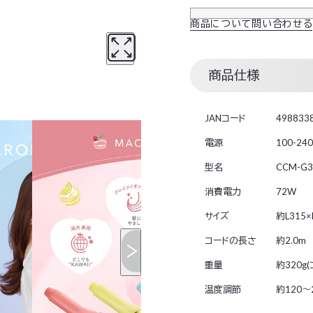
商品について問い合わせる
商品仕様
JANコード
498833
電源
100-24
型名
CCM-G3
消費電力
72W
サイズ
約L315
コードの長さ
約2.0m
重量
約320g
温度調節
約120～