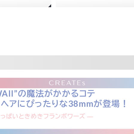
WAII”の魔法がかかるコテ
れヘアにぴったりな38mmが登場！
酸っぱいときめきフランボワーズ ―