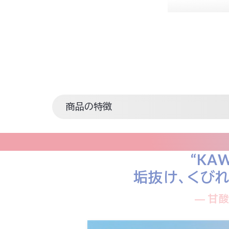
商品の特徴
“KA
垢抜け、くび
― 甘