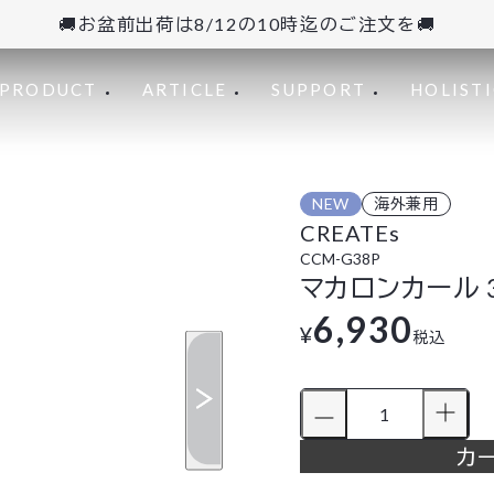
🚚お盆前出荷は8/12の10時迄のご注文を🚚
PRODUCT
ARTICLE
SUPPORT
HOLISTI
NEW
海外兼用
CREATEs
CCM-G38P
マカロンカール 
6,930
¥
税込
カ