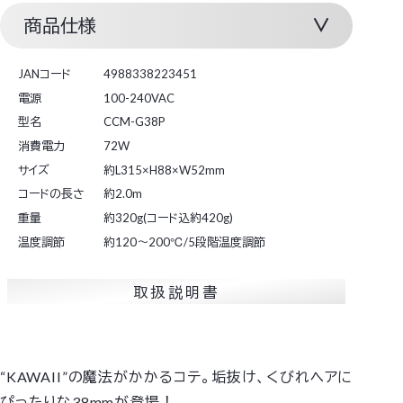
商品仕様
JANコード
4988338223451
電源
100-240VAC
型名
CCM-G38P
消費電力
72W
サイズ
約L315×H88×W52mm
コードの長さ
約2.0m
重量
約320g(コード込約420g)
温度調節
約120～200℃/5段階温度調節
取扱説明書
“KAWAII”の魔法がかかるコテ。垢抜け、くびれヘアに
ぴったりな38mmが登場！