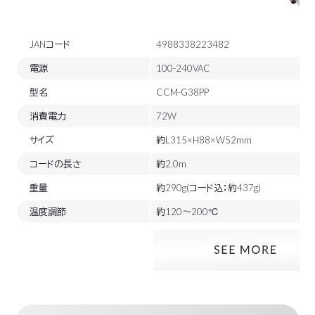
JANコード
4988338223482
電源
100-240VAC
型名
CCM-G38PP
消費電力
72W
サイズ
約L315×H88×W52mm
コードの長さ
約2.0m
重量
約290g(コード込：約437g)
温度調節
約120～200℃