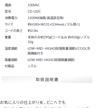
電源
100VAC
型名
CD-L02C
消費電力
1200W(強風/高温設定時)
サイズ
約H180×W131×D34mm(ノズル除く)
コードの長さ
約2.0m
重量
本体のみ約290g(コード込み 約450g)/ノズル
33g
温度調節
LOW・MID・HIGH(3段階風量調節)/COOL冷
風機能付き
風量調節
LOW・MID・HIGH(3段階風量調節)
付属品
ノズル
取扱説明書
お気に入りの仕上がりを、どこへでも