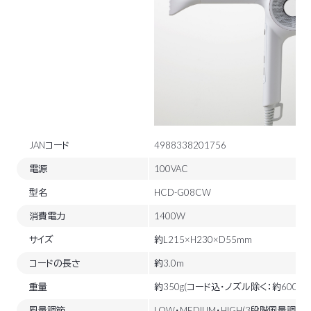
JANコード
4988338201756
電源
100VAC
型名
HCD-G08CW
消費電力
1400W
サイズ
約L215×H230×D55mm
コードの長さ
約3.0m
重量
約350g(コード込・ノズル除く：約600g)
風量調節
LOW・MEDIUM・HIGH(3段階風量調節)