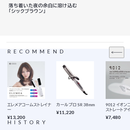
落ち着いた夜の余白に溶け込む
「シックブラウン」
RECOMMEND
エレメアコームストレイナ
カールプロ SR 38mm
9012 イオ
ー
ストレートア
¥11,220
¥13,200
¥7,480
HISTORY