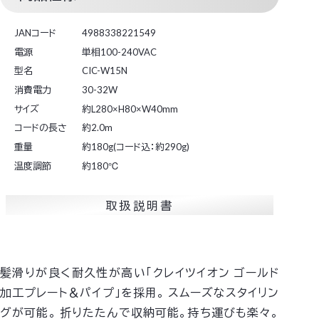
JANコード
4988338221549
電源
単相100-240VAC
型名
CIC-W15N
消費電力
30-32W
サイズ
約L280×H80×W40mm
コードの長さ
約2.0m
重量
約180g(コード込：約290g)
温度調節
約180℃
取扱説明書
髪滑りが良く耐久性が高い「クレイツイオン ゴールド
加工プレート＆パイプ」を採用。
スムーズなスタイリン
グが可能。
折りたたんで収納可能。持ち運びも楽々。