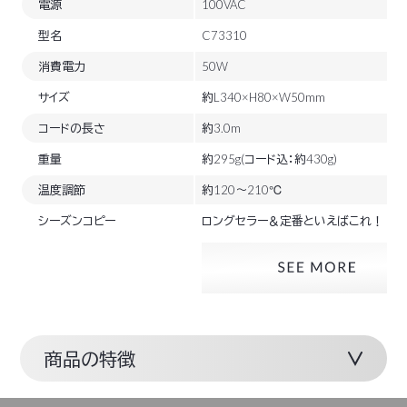
電源
100VAC
型名
C73310
消費電力
50W
サイズ
約L340×H80×W50mm
コードの長さ
約3.0m
重量
約295g(コード込：約430g)
温度調節
約120～210℃
シーズンコピー
ロングセラー＆定番といえばこれ！
商品の特徴