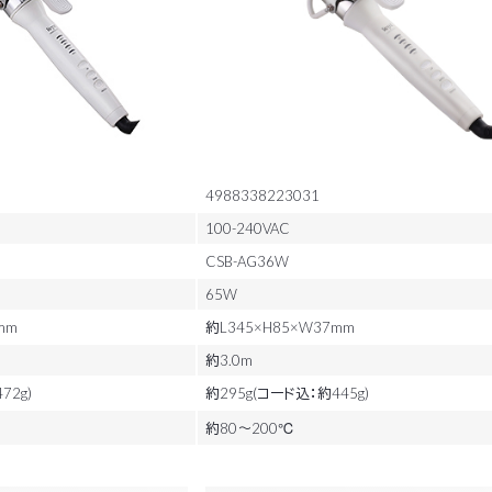
4988338223031
100-240VAC
CSB-AG36W
65W
mm
約L345×H85×W37mm
約3.0m
72g)
約295g(コード込：約445g)
約80～200℃