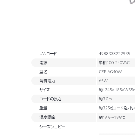
JANコード
4988338222935
電源
単相100-240VAC
型名
CSB-AG40W
消費電力
65W
サイズ
約L345×H85×W55
コードの長さ
約3.0m
重量
約325g(コード込：約4
温度調節
約165～195℃
シーズンコピー