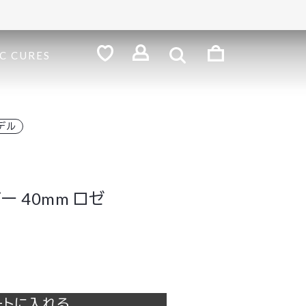
検
索
ロ
C CURES
グ
お
気
イ
に
ン
入
り
デル
バー 40mm ロゼ
ートに入れる