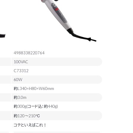
4988338220764
100VAC
C73312
60W
約L340×H80×W60mm
約3.0m
約300g(コード込：約440g)
約120～210℃
コテといえばこれ！