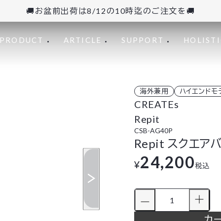
🚚お盆前出荷は8/12の10時迄のご注文を🚚
PRODUCT
ARTICLE
SUPPORT
HOLISTI
海外兼用
ハイエンドモ
CREATEs
Repit
CSB-AG40P
Repit スクエア
24,200
¥
税込
カ