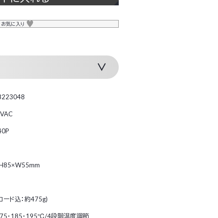
お気に入り
8223048
0VAC
40P
×H85×W55mm
(コード込：約475g)
175・185・195℃/4段階温度調節