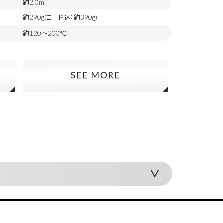
約2.0m
約290g(コード込：約390g)
約120～200℃