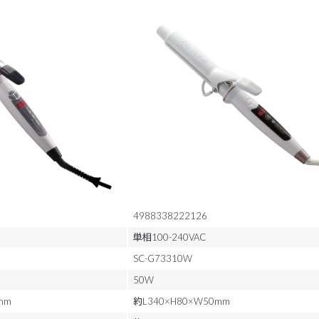
4988338222126
単相100-240VAC
SC-G73310W
50W
mm
約L340×H80×W50mm