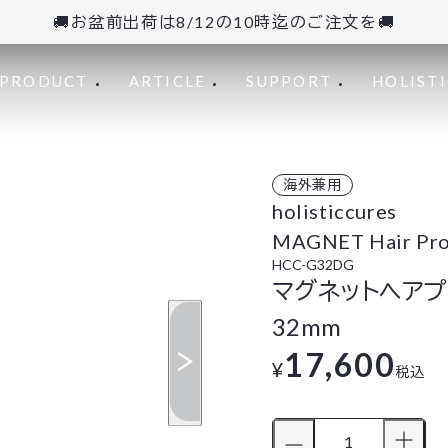
🚚お盆前出荷は8/12の10時迄のご注文を🚚
PRODUCT
ARTICLE
SUPPORT
HOLISTI
海外兼用
holisticcures
MAGNET Hair Pr
HCC-G32DG
マグネットヘアプ
32mm
17,600
¥
税込