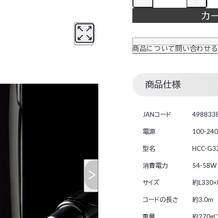
カ
商品について問い合わせる
商品仕様
JANコード
498833
電源
100-24
型名
HCC-G3
消費電力
54-58W
サイズ
約L330×
コードの長さ
約3.0m
重量
約270g