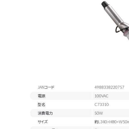
JANコード
4988338220757
電源
100VAC
型名
C73310
消費電力
50W
サイズ
約L340×H80×W50