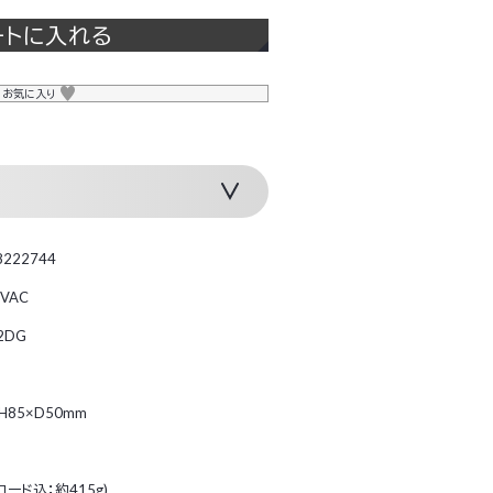
ートに入れる
お気に入り
8222744
0VAC
2DG
H85×D50mm
(コード込：約415g)