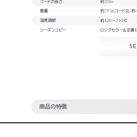
コードの長さ
約3.0m
重量
約295g(コード込：約4
温度調節
約120～210℃
シーズンコピー
ロングセラー＆定番
商品の特徴