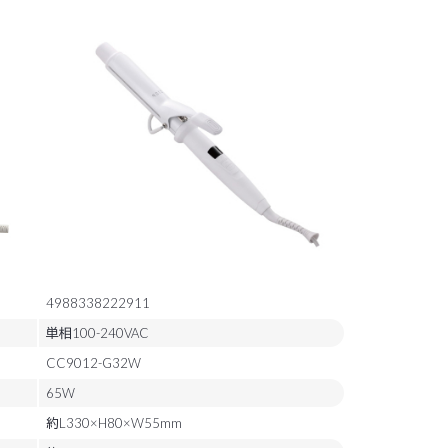
4988338222911
単相100-240VAC
CC9012-G32W
65W
約L330×H80×W55mm