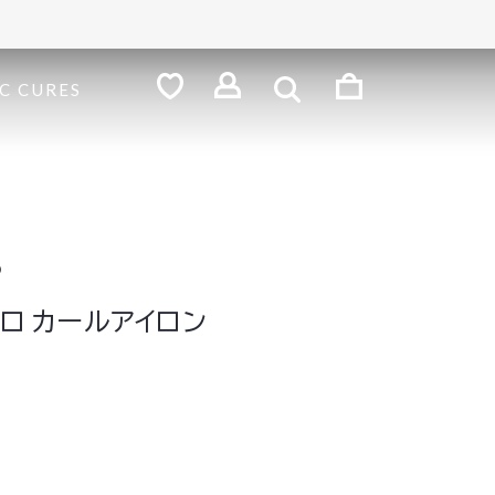
検
索
ロ
C CURES
グ
お
気
イ
に
ン
入
り
o
ロ カールアイロン