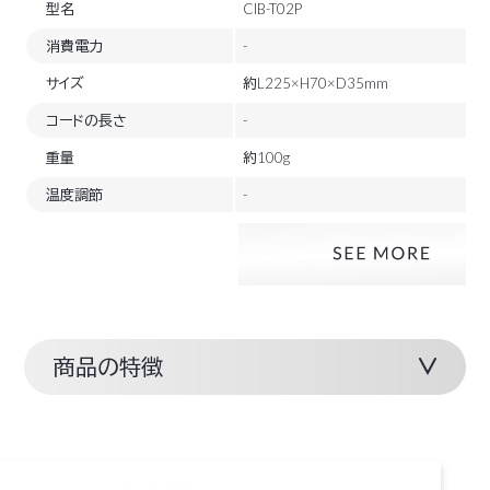
型名
CIB-T02P
消費電力
-
サイズ
約L225×H70×D35mm
コードの長さ
-
重量
約100g
温度調節
-
商品の特徴