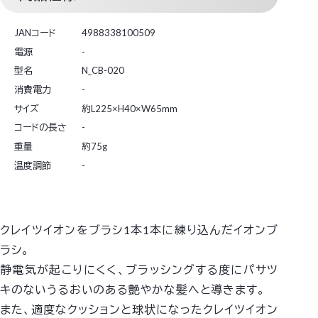
JANコード
4988338100509
電源
-
型名
N_CB-020
消費電力
-
サイズ
約L225×H40×W65mm
コードの長さ
-
重量
約75g
温度調節
-
クレイツイオンをブラシ1本1本に練り込んだイオンブ
ラシ。
静電気が起こりにくく、ブラッシングする度にパサツ
キのないうるおいのある艶やかな髪へと導きます。
また、適度なクッションと球状になったクレイツイオン