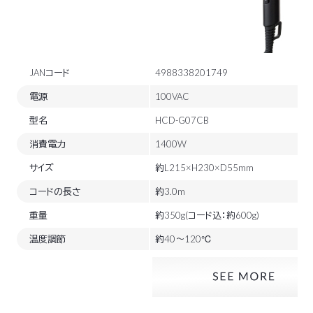
JANコード
4988338201749
電源
100VAC
型名
HCD-G07CB
消費電力
1400W
サイズ
約L215×H230×D55mm
コードの長さ
約3.0m
重量
約350g(コード込：約600g)
温度調節
約40～120℃