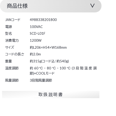
商品仕様
JANコード
4988338201800
電源
100VAC
型名
SCD-L01F
消費電力
1200W
サイズ
約L206×H54×W168mm
コードの長さ
約2.0m
重量
約315g(コード込：約540g)
温度調節
約60℃・80℃・100℃(3段階温度調
節)+COOLモード
風量調節
3段階風量調節
取扱説明書