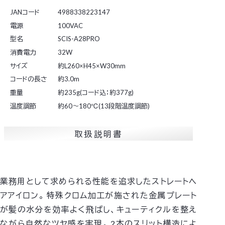
JANコード
4988338223147
電源
100VAC
型名
SCIS-A28PRO
消費電力
32W
サイズ
約L260×H45×W30mm
コードの長さ
約3.0m
重量
約235g(コード込：約377g)
温度調節
約60～180℃(13段階温度調節)
取扱説明書
業務用として求められる性能を追求したストレートヘ
アアイロン。
特殊クロム加工が施された金属プレート
が髪の水分を効率よく飛ばし、キューティクルを整え
ながら自然なツヤ感を実現。
2本のスリット構造によ