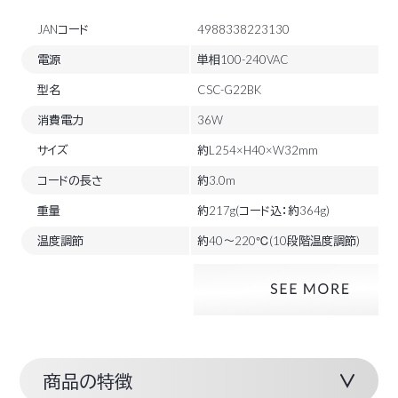
JANコード
4988338223130
電源
単相100-240VAC
型名
CSC-G22BK
消費電力
36W
サイズ
約L254×H40×W32mm
コードの長さ
約3.0m
重量
約217g(コード込：約364g)
温度調節
約40～220℃(10段階温度調節)
商品の特徴