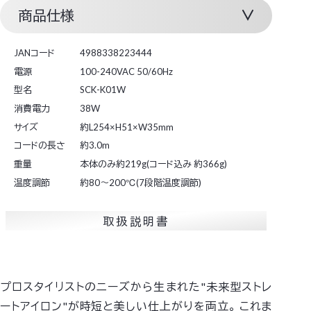
商品仕様
JANコード
4988338223444
電源
100-240VAC 50/60Hz
型名
SCK-K01W
消費電力
38W
サイズ
約L254×H51×W35mm
コードの長さ
約3.0m
重量
本体のみ約219g(コード込み 約366g)
温度調節
約80～200℃(7段階温度調節)
取扱説明書
プロスタイリストのニーズから生まれた"未来型ストレ
ートアイロン"が時短と美しい仕上がりを両立。
これま