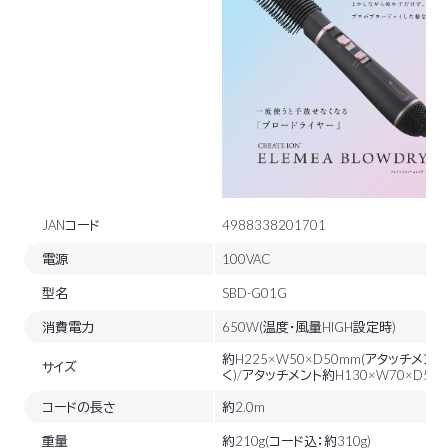
JANコード
4988338201701
電源
100VAC
型名
SBD-G01G
消費電力
650W(温度・風量HIGH設定時)
約H225×W50×D50mm(アタッチメン
サイズ
く)/アタッチメント約H130×W70×D55
コードの長さ
約2.0m
重量
約210g(コード込：約310g)