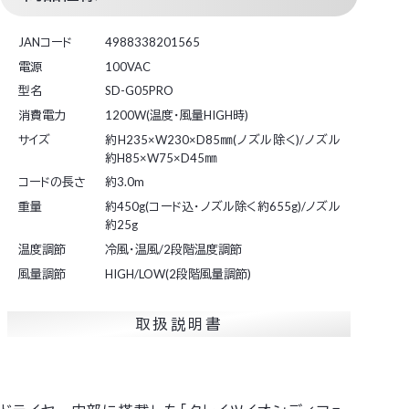
JANコード
4988338201565
電源
100VAC
型名
SD-G05PRO
消費電力
1200W(温度・風量HIGH時)
サイズ
約H235×W230×D85㎜(ノズル除く)/ノズル
約H85×W75×D45㎜
コードの長さ
約3.0m
重量
約450g(コード込・ノズル除く約655g)/ノズル
約25g
温度調節
冷風・温風/2段階温度調節
風量調節
HIGH/LOW(2段階風量調節)
取扱説明書