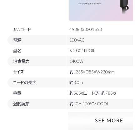
JANコード
4988338201558
電源
100VAC
型名
SD-G01PROII
消費電力
1400W
サイズ
約L235×D85×W230mm
コードの長さ
約3.0m
重量
約565g(コード込：約785g)
温度調節
約40～120℃・COOL