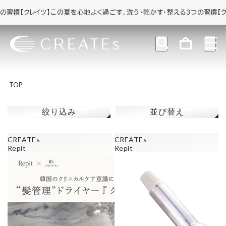
慣
【クレイツ】この夏を心地よく過ごす、洗う・乾かす・整える3つの習慣
【クレ
TOP
絞り込み
並び替え
CREATEs
CREATEs
Repit
Repit