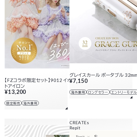
グレイスカール ポータブル 32m
【FZコラボ限定セット】9012 イオンコードレス ストレー
¥7,150
トアイロン
¥13,200
海外兼用
ロングセラー
エントリーモデル
限定販売
海外兼用
CREATEs
Repit