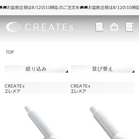
お盆前出荷は8/12の10時迄のご注文を🚚
🚚お盆前出荷は8/12の10時迄の
TOP
絞り込み
並び替え
CREATEs
CREATEs
エレメア
エレメア