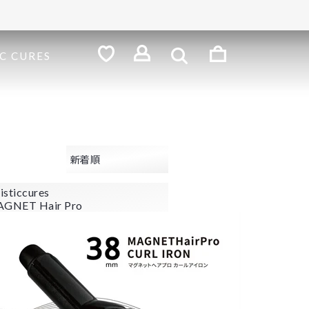
検
索
ロ
C CURES
グ
お
気
イ
に
ン
入
り
新着順
listiccures
GNET Hair Pro