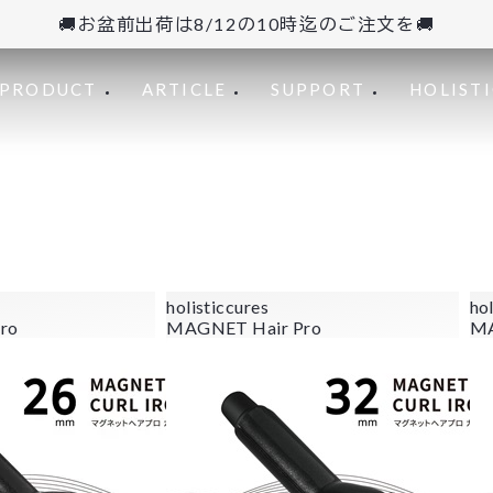
🚚お盆前出荷は8/12の10時迄のご注文を🚚
PRODUCT
ARTICLE
SUPPORT
HOLISTI
holisticcures
ho
ro
MAGNET Hair Pro
MA