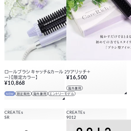
ロールブラシ キャッチ&カール 26mm（パールラベンダ
ケアリッチ＋
¥16,500
ー）【限定カラー】
¥10,868
海外兼用
NEW
限定販売
海外兼用
エントリーモデル
CREATEs
CREATEs
SR
9012