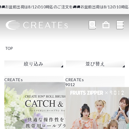
お盆前出荷は8/12の10時迄のご注文を🚚
🚚お盆前出荷は8/12の10時迄の
TOP
絞り込み
並び替え
CREATEs
CREATEs
9012