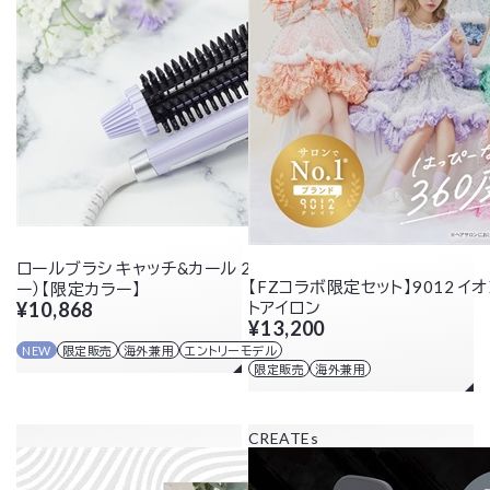
ロールブラシ キャッチ&カール 26mm（パールラベンダ
【FZコラボ限定セット】9012 イ
ー）【限定カラー】
¥10,868
トアイロン
¥13,200
NEW
限定販売
海外兼用
エントリーモデル
限定販売
海外兼用
CREATEs