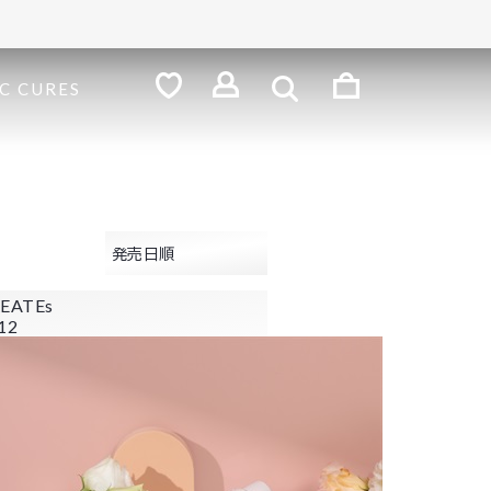
検
索
ロ
C CURES
グ
お
気
イ
に
ン
入
り
発売日順
EATEs
12