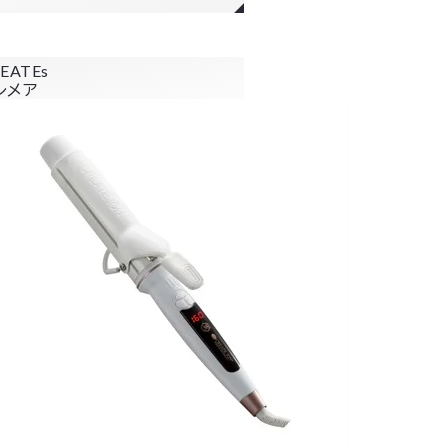
EATEs
レメア