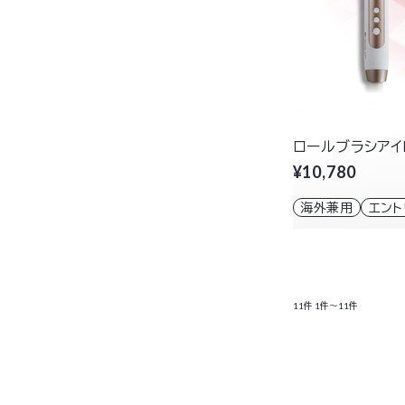
ロールブラシアイロ
¥10,780
海外兼用
エン
11件
1件～11件