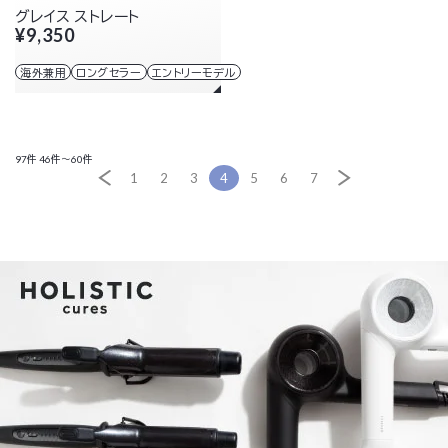
グレイス ストレート
¥9,350
海外兼用
ロングセラー
エントリーモデル
97件
46件～60件
1
2
3
4
5
6
7