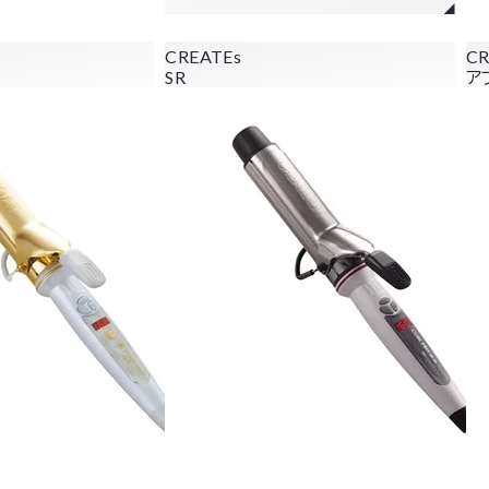
CREATEs
CR
SR
ア