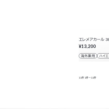
エレメアカール 3
¥13,200
海外兼用
ハイ
11件
1件～11件