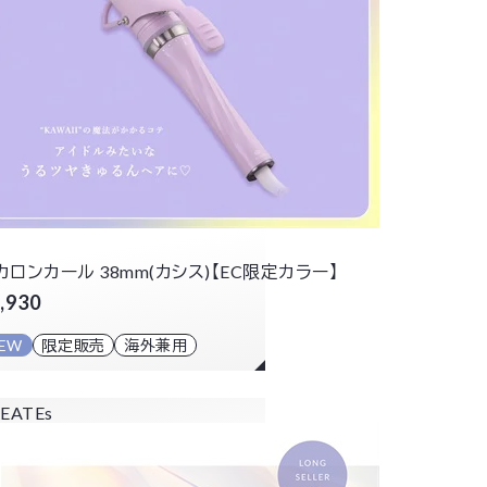
カロンカール 38mm(カシス)【EC限定カラー】
,930
EW
限定販売
海外兼用
EATEs