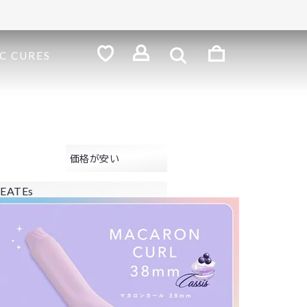
検
索
ロ
C CURES
グ
お
気
イ
に
ン
入
り
価格が安い
EATEs