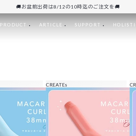
🚚お盆前出荷は8/12の10時迄のご注文を🚚
PRODUCT
ARTICLE
SUPPORT
HOLISTI
CREATEs
CR