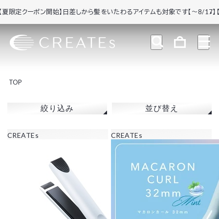
限定クーポン開始】日差しから髪をいたわるアイテムも対象です【～8/17】
【夏
TOP
絞り込み
並び替え
CREATEs
CREATEs