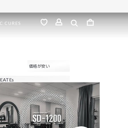
検
索
ロ
C CURES
グ
お
気
イ
に
ン
入
り
価格が安い
EATEs