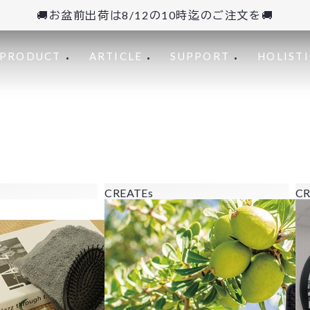
🚚お盆前出荷は8/12の10時迄のご注文を🚚
PRODUCT
ARTICLE
SUPPORT
HOLISTI
CREATEs
CR