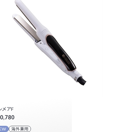
レメアF
0,780
EW
海外兼用