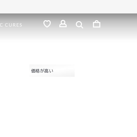
検
索
ロ
C CURES
グ
お
気
イ
に
ン
入
り
価格が高い