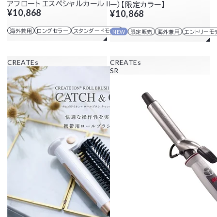
アフロート エスペシャルカールⅡ 26mm
ー）【限定カラー】
¥10,868
¥10,868
海外兼用
ロングセラー
スタンダードモデル
NEW
限定販売
海外兼用
エントリーモ
CREATEs
CREATEs
SR