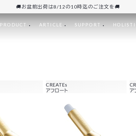
🚚お盆前出荷は8/12の10時迄のご注文を🚚
PRODUCT
ARTICLE
SUPPORT
HOLISTI
CREATEs
CR
アフロート
ア