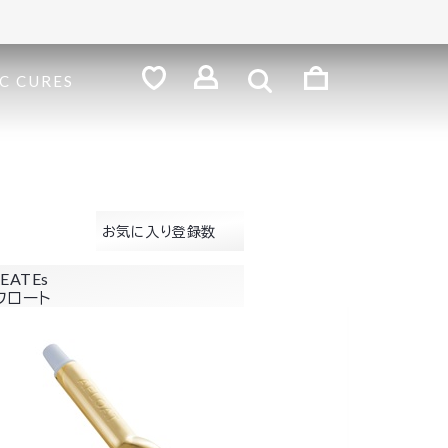
検
索
ロ
C CURES
グ
お
気
イ
に
ン
入
り
お気に入り登録数
EATEs
フロート