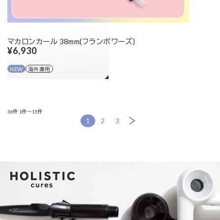
マカロンカール 38mm(フランボワーズ)
¥6,930
NEW
海外兼用
36件
1件～15件
1
2
3