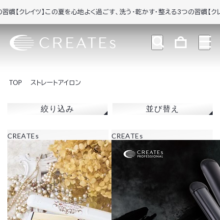
慣
【クレイツ】この夏を心地よく過ごす、洗う・乾かす・整える3つの習慣
【クレイ
TOP
ストレートアイロン
絞り込み
並び替え
CREATEs
CREATEs