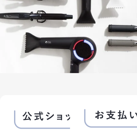
3. パスワードの管理
(1)パスワードは会員本人のみが利用できるものとし、
第三者に譲渡・貸与できないものとします。
(2)パスワードは、他人に知られることがないよう定期的
に変更する等、会員本人が責任をもって管理してくださ
い。
(3)パスワードを用いて当社に対して行われた意思表示
は、会員本人の意思表示とみなし、そのために生じる支
払等は全て会員の責任となります。
第3条 (変更)
1. 会員は、氏名、住所など当社に届け出た事項に変更
があった場合には、速やかに当社に連絡するものとしま
す。
2. 変更登録がなされなかったことにより生じた損害に
ついて、当社は一切責任を負いません。また、変更登録
がなされた場合でも、変更登録前にすでに手続がなさ
れた取引は、変更登録前の情報に基づいて行われます
のでご注意ください。
第4条 (退会)