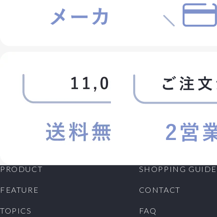
会員が退会を希望する場合には、会員本人が退会手続
きを行ってください。所定の退会手続の終了後に、退会
となります。
第5条 (会員資格の喪失及び賠償義務)
1. 会員が、会員資格取得申込の際に虚偽の申告をした
とき、通信販売による代金支払債務を怠ったとき、その
他当社が会員として不適当と認める事由があるときは、
当社は、会員資格を取り消すことができることとしま
す。
2. 会員が、以下の各号に定める行為をしたときは、これ
により当社が被った損害を賠償する責任を負います。
(1)会員番号、パスワードを不正に使用すること
(2)当ホームページにアクセスして情報を改ざんしたり、
当ホームページに有害なコンピュータープログラムを送
信するなどして、当社の営業を妨害すること
PRODUCT
SHOPPING GUIDE
(3)当社が扱う商品の知的所有権を侵害する行為をする
こと
FEATURE
CONTACT
(4)その他、この利用規約に反する行為をすること
TOPICS
FAQ
第6条 (会員情報の取扱い)