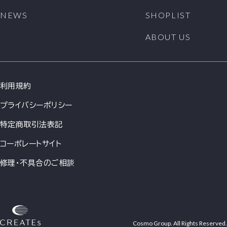
1. 当社は、原則として会員情報を会員の事前の同意な
NEWS
SHOPLIST
く第三者に対して開示することはありません。ただし、
次の各号の場合には、会員の事前の同意なく、当社は会
ABOUT US
員情報その他のお客様情報を開示できるものとします。
(1)法令に基づき開示を求められた場合
(2)当社の権利、利益、名誉等を保護するために必要で
あると当社が判断した場合
利用規約
2. 会員情報につきましては、当社の「個人情報保護への
取組み」に従い、当社が管理します。当社は、会員情報
プライバシーポリシー
を、会員へのサービス提供、サービス内容の向上、サー
ビスの利用促進、およびサービスの健全かつ円滑な運
特定商取引法表記
営の確保を図る目的のために、当社おいて利用するこ
とができるものとします。
コーポレートサイト
3. 当社は、会員に対して、メールマガジンその他の方法
修理・不具合のご相談
による情報提供(広告を含みます)を行うことができるも
のとします。会員が情報提供を希望しない場合は、当社
所定の方法に従い、その旨を通知して頂ければ、情報提
供を停止します。ただし、本サービス運営に必要な情報
提供につきましては、会員の希望により停止をすること
はできません。
Cosmo Group. All Rights Reserved.