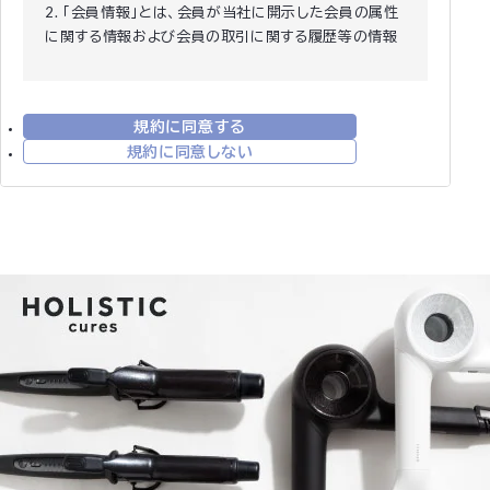
2. 「会員情報」とは、会員が当社に開示した会員の属性
に関する情報および会員の取引に関する履歴等の情報
をいいます。
3. 本規約は、全ての会員に適用され、登録手続時およ
び登録後にお守りいただく規約です。
規約に同意する
第2条 (登録)
規約に同意しない
1. 会員資格 本規約に同意の上、所定の入会申込みをさ
れたお客様は、所定の登録手続完了後に会員としての
資格を有します。会員登録手続は、会員となるご本人が
行ってください。代理による登録は一切認められませ
ん。なお、過去に会員資格が取り消された方やその他当
社が相応しくないと判断した方からの会員申込はお断
りする場合があります。
2. 会員情報の入力 会員登録手続の際には、入力上の注
意をよく読み、所定の入力フォームに必要事項を正確に
入力してください。会員情報の登録において、特殊記
号・旧漢字・ローマ数字などはご使用になれません。こ
れらの文字が登録された場合は当社にて変更致しま
す。