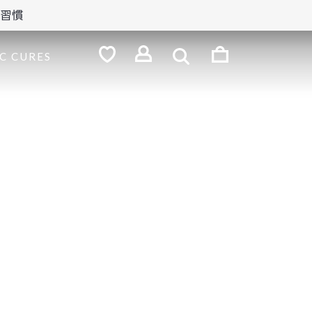
の習慣
検
索
ロ
C CURES
グ
お
気
イ
に
ン
入
り