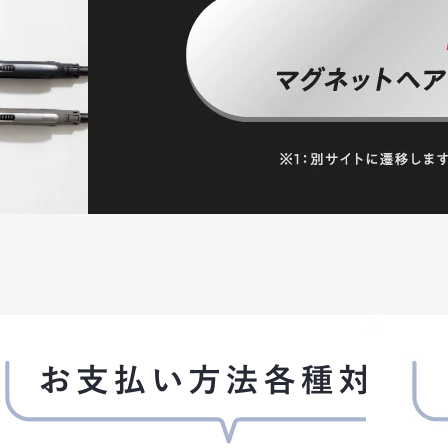
による代金支払債務を怠ったとき、その他当社が会員
とができることとします。
被った損害を賠償する責任を負います。
に有害なコンピュータープログラムを送信するなどし
て開示することはありません。ただし、次の各号の場合
示できるものとします。
断した場合
、当社が管理します。当社は、会員情報を、会員へのサ
スの健全かつ円滑な運営の確保を図る目的のために、
(広告を含みます)を行うことができるものとします。会
知して頂ければ、情報提供を停止します。ただし、本
をすることはできません。