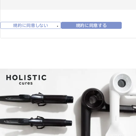
1. 会員資格 本規約に同意の上、所定の入会申込みをされたお客様は
す。会員登録手続は、会員となるご本人が行ってください。代理による
取り消された方やその他当社が相応しくないと判断した方からの会員申
2. 会員情報の入力 会員登録手続の際には、入力上の注意をよく読み
規約に同意しない
規約に同意する
さい。会員情報の登録において、特殊記号・旧漢字・ローマ数字などは
は当社にて変更致します。
3. パスワードの管理
(1)パスワードは会員本人のみが利用できるものとし、第三者に譲渡・貸
(2)パスワードは、他人に知られることがないよう定期的に変更する等
(3)パスワードを用いて当社に対して行われた意思表示は、会員本人の
員の責任となります。
第3条 (変更)
1. 会員は、氏名、住所など当社に届け出た事項に変更があった場合に
2. 変更登録がなされなかったことにより生じた損害について、当社は
合でも、変更登録前にすでに手続がなされた取引は、変更登録前の情報
第4条 (退会)
会員が退会を希望する場合には、会員本人が退会手続きを行ってくださ
第5条 (会員資格の喪失及び賠償義務)