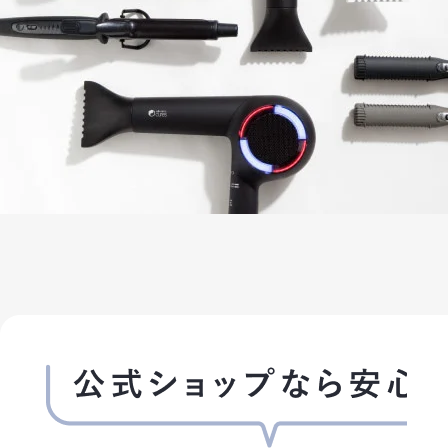
1. 会員が、会員資格取得申込の際に虚偽の申告をしたとき、通信販売
として不適当と認める事由があるときは、当社は、会員資格を取り消すこ
2. 会員が、以下の各号に定める行為をしたときは、これにより当社が
(1)会員番号、パスワードを不正に使用すること
(2)当ホームページにアクセスして情報を改ざんしたり、当ホームページ
て、当社の営業を妨害すること
(3)当社が扱う商品の知的所有権を侵害する行為をすること
(4)その他、この利用規約に反する行為をすること
第6条 (会員情報の取扱い)
1. 当社は、原則として会員情報を会員の事前の同意なく第三者に対し
には、会員の事前の同意なく、当社は会員情報その他のお客様情報を開
(1)法令に基づき開示を求められた場合
(2)当社の権利、利益、名誉等を保護するために必要であると当社が判
2. 会員情報につきましては、当社の「個人情報保護への取組み」に従い
ービス提供、サービス内容の向上、サービスの利用促進、およびサービ
当社おいて利用することができるものとします。
3. 当社は、会員に対して、メールマガジンその他の方法による情報提供
員が情報提供を希望しない場合は、当社所定の方法に従い、その旨を通
サービス運営に必要な情報提供につきましては、会員の希望により停止