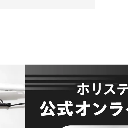
、所定の登録手続完了後に会員としての資格を有しま
登録は一切認められません。なお、過去に会員資格が
込はお断りする場合があります。
、所定の入力フォームに必要事項を正確に入力してくだ
ご使用になれません。これらの文字が登録された場合
与できないものとします。
、会員本人が責任をもって管理してください。
意思表示とみなし、そのために生じる支払等は全て会
は、速やかに当社に連絡するものとします。
一切責任を負いません。また、変更登録がなされた場
に基づいて行われますのでご注意ください。
い。所定の退会手続の終了後に、退会となります。