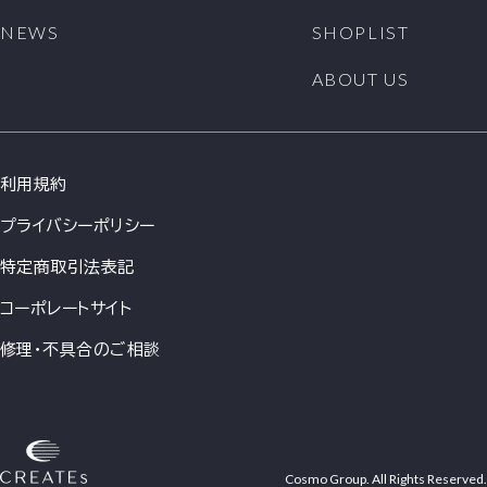
1. 当社は、原則として会員情報を会員の事前の同意な
NEWS
SHOPLIST
く第三者に対して開示することはありません。ただし、
次の各号の場合には、会員の事前の同意なく、当社は会
ABOUT US
員情報その他のお客様情報を開示できるものとします。
(1)法令に基づき開示を求められた場合
(2)当社の権利、利益、名誉等を保護するために必要で
あると当社が判断した場合
利用規約
2. 会員情報につきましては、当社の「個人情報保護への
取組み」に従い、当社が管理します。当社は、会員情報
プライバシーポリシー
を、会員へのサービス提供、サービス内容の向上、サー
ビスの利用促進、およびサービスの健全かつ円滑な運
特定商取引法表記
営の確保を図る目的のために、当社おいて利用するこ
とができるものとします。
コーポレートサイト
3. 当社は、会員に対して、メールマガジンその他の方法
修理・不具合のご相談
による情報提供(広告を含みます)を行うことができるも
のとします。会員が情報提供を希望しない場合は、当社
所定の方法に従い、その旨を通知して頂ければ、情報提
供を停止します。ただし、本サービス運営に必要な情報
提供につきましては、会員の希望により停止をすること
はできません。
Cosmo Group. All Rights Reserved.