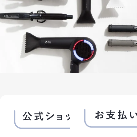
3. パスワードの管理
(1)パスワードは会員本人のみが利用できるものとし、
第三者に譲渡・貸与できないものとします。
(2)パスワードは、他人に知られることがないよう定期的
に変更する等、会員本人が責任をもって管理してくださ
い。
(3)パスワードを用いて当社に対して行われた意思表示
は、会員本人の意思表示とみなし、そのために生じる支
払等は全て会員の責任となります。
第3条 (変更)
1. 会員は、氏名、住所など当社に届け出た事項に変更
があった場合には、速やかに当社に連絡するものとしま
す。
2. 変更登録がなされなかったことにより生じた損害に
ついて、当社は一切責任を負いません。また、変更登録
がなされた場合でも、変更登録前にすでに手続がなさ
れた取引は、変更登録前の情報に基づいて行われます
のでご注意ください。
第4条 (退会)