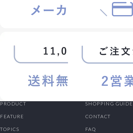
会員が退会を希望する場合には、会員本人が退会手続
きを行ってください。所定の退会手続の終了後に、退会
となります。
第5条 (会員資格の喪失及び賠償義務)
1. 会員が、会員資格取得申込の際に虚偽の申告をした
とき、通信販売による代金支払債務を怠ったとき、その
他当社が会員として不適当と認める事由があるときは、
当社は、会員資格を取り消すことができることとしま
す。
2. 会員が、以下の各号に定める行為をしたときは、これ
により当社が被った損害を賠償する責任を負います。
(1)会員番号、パスワードを不正に使用すること
(2)当ホームページにアクセスして情報を改ざんしたり、
当ホームページに有害なコンピュータープログラムを送
信するなどして、当社の営業を妨害すること
PRODUCT
SHOPPING GUIDE
(3)当社が扱う商品の知的所有権を侵害する行為をする
こと
FEATURE
CONTACT
(4)その他、この利用規約に反する行為をすること
TOPICS
FAQ
第6条 (会員情報の取扱い)