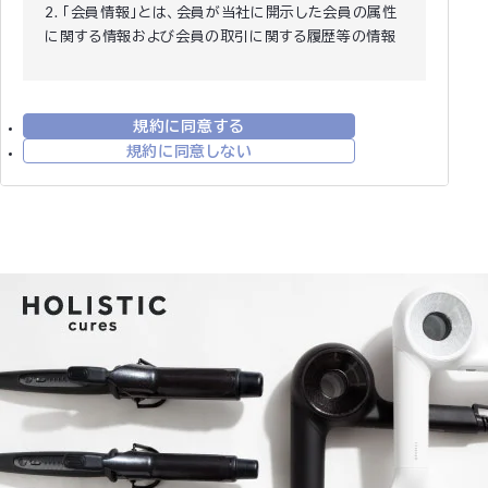
2. 「会員情報」とは、会員が当社に開示した会員の属性
に関する情報および会員の取引に関する履歴等の情報
をいいます。
3. 本規約は、全ての会員に適用され、登録手続時およ
び登録後にお守りいただく規約です。
規約に同意する
第2条 (登録)
規約に同意しない
1. 会員資格 本規約に同意の上、所定の入会申込みをさ
れたお客様は、所定の登録手続完了後に会員としての
資格を有します。会員登録手続は、会員となるご本人が
行ってください。代理による登録は一切認められませ
ん。なお、過去に会員資格が取り消された方やその他当
社が相応しくないと判断した方からの会員申込はお断
りする場合があります。
2. 会員情報の入力 会員登録手続の際には、入力上の注
意をよく読み、所定の入力フォームに必要事項を正確に
入力してください。会員情報の登録において、特殊記
号・旧漢字・ローマ数字などはご使用になれません。こ
れらの文字が登録された場合は当社にて変更致しま
す。