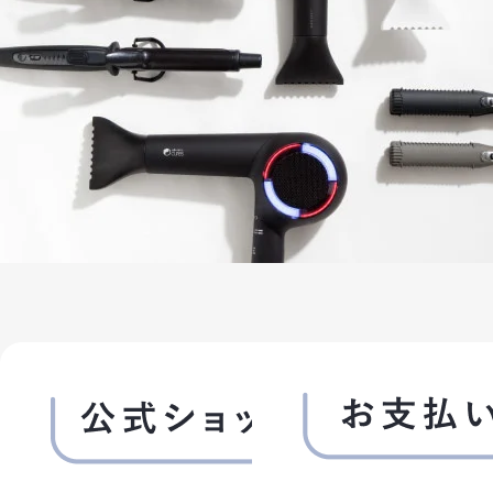
3. パスワードの管理
(1)パスワードは会員本人のみが利用できるものとし、
第三者に譲渡・貸与できないものとします。
(2)パスワードは、他人に知られることがないよう定期的
に変更する等、会員本人が責任をもって管理してくださ
い。
(3)パスワードを用いて当社に対して行われた意思表示
は、会員本人の意思表示とみなし、そのために生じる支
払等は全て会員の責任となります。
第3条 (変更)
1. 会員は、氏名、住所など当社に届け出た事項に変更
があった場合には、速やかに当社に連絡するものとしま
す。
2. 変更登録がなされなかったことにより生じた損害に
ついて、当社は一切責任を負いません。また、変更登録
がなされた場合でも、変更登録前にすでに手続がなさ
れた取引は、変更登録前の情報に基づいて行われます
のでご注意ください。
第4条 (退会)