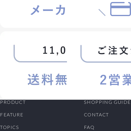
会員が退会を希望する場合には、会員本人が退会手続
きを行ってください。所定の退会手続の終了後に、退会
となります。
第5条 (会員資格の喪失及び賠償義務)
1. 会員が、会員資格取得申込の際に虚偽の申告をした
とき、通信販売による代金支払債務を怠ったとき、その
他当社が会員として不適当と認める事由があるときは、
当社は、会員資格を取り消すことができることとしま
す。
2. 会員が、以下の各号に定める行為をしたときは、これ
により当社が被った損害を賠償する責任を負います。
(1)会員番号、パスワードを不正に使用すること
(2)当ホームページにアクセスして情報を改ざんしたり、
当ホームページに有害なコンピュータープログラムを送
信するなどして、当社の営業を妨害すること
PRODUCT
SHOPPING GUIDE
(3)当社が扱う商品の知的所有権を侵害する行為をする
こと
FEATURE
CONTACT
(4)その他、この利用規約に反する行為をすること
TOPICS
FAQ
第6条 (会員情報の取扱い)