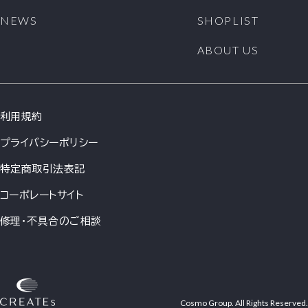
1. 当社は、原則として会員情報を会員の事前の同意な
NEWS
SHOPLIST
く第三者に対して開示することはありません。ただし、
次の各号の場合には、会員の事前の同意なく、当社は会
ABOUT US
員情報その他のお客様情報を開示できるものとします。
(1)法令に基づき開示を求められた場合
(2)当社の権利、利益、名誉等を保護するために必要で
あると当社が判断した場合
利用規約
2. 会員情報につきましては、当社の「個人情報保護への
取組み」に従い、当社が管理します。当社は、会員情報
プライバシーポリシー
を、会員へのサービス提供、サービス内容の向上、サー
ビスの利用促進、およびサービスの健全かつ円滑な運
特定商取引法表記
営の確保を図る目的のために、当社おいて利用するこ
とができるものとします。
コーポレートサイト
3. 当社は、会員に対して、メールマガジンその他の方法
修理・不具合のご相談
による情報提供(広告を含みます)を行うことができるも
のとします。会員が情報提供を希望しない場合は、当社
所定の方法に従い、その旨を通知して頂ければ、情報提
供を停止します。ただし、本サービス運営に必要な情報
提供につきましては、会員の希望により停止をすること
はできません。
Cosmo Group. All Rights Reserved.