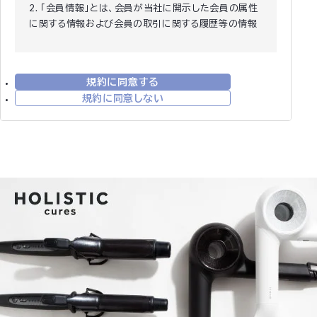
2. 「会員情報」とは、会員が当社に開示した会員の属性
に関する情報および会員の取引に関する履歴等の情報
をいいます。
3. 本規約は、全ての会員に適用され、登録手続時およ
び登録後にお守りいただく規約です。
規約に同意する
第2条 (登録)
規約に同意しない
1. 会員資格 本規約に同意の上、所定の入会申込みをさ
れたお客様は、所定の登録手続完了後に会員としての
資格を有します。会員登録手続は、会員となるご本人が
行ってください。代理による登録は一切認められませ
ん。なお、過去に会員資格が取り消された方やその他当
社が相応しくないと判断した方からの会員申込はお断
りする場合があります。
2. 会員情報の入力 会員登録手続の際には、入力上の注
意をよく読み、所定の入力フォームに必要事項を正確に
入力してください。会員情報の登録において、特殊記
号・旧漢字・ローマ数字などはご使用になれません。こ
れらの文字が登録された場合は当社にて変更致しま
す。