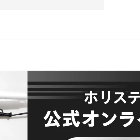
、所定の登録手続完了後に会員としての資格を有しま
登録は一切認められません。なお、過去に会員資格が
込はお断りする場合があります。
、所定の入力フォームに必要事項を正確に入力してくだ
ご使用になれません。これらの文字が登録された場合
与できないものとします。
、会員本人が責任をもって管理してください。
意思表示とみなし、そのために生じる支払等は全て会
は、速やかに当社に連絡するものとします。
一切責任を負いません。また、変更登録がなされた場
に基づいて行われますのでご注意ください。
い。所定の退会手続の終了後に、退会となります。