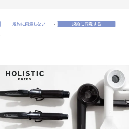
1. 会員資格 本規約に同意の上、所定の入会申込みをされたお客様は
す。会員登録手続は、会員となるご本人が行ってください。代理による
取り消された方やその他当社が相応しくないと判断した方からの会員申
2. 会員情報の入力 会員登録手続の際には、入力上の注意をよく読み
規約に同意しない
規約に同意する
さい。会員情報の登録において、特殊記号・旧漢字・ローマ数字などは
は当社にて変更致します。
3. パスワードの管理
(1)パスワードは会員本人のみが利用できるものとし、第三者に譲渡・貸
(2)パスワードは、他人に知られることがないよう定期的に変更する等
(3)パスワードを用いて当社に対して行われた意思表示は、会員本人の
員の責任となります。
第3条 (変更)
1. 会員は、氏名、住所など当社に届け出た事項に変更があった場合に
2. 変更登録がなされなかったことにより生じた損害について、当社は
合でも、変更登録前にすでに手続がなされた取引は、変更登録前の情報
第4条 (退会)
会員が退会を希望する場合には、会員本人が退会手続きを行ってくださ
第5条 (会員資格の喪失及び賠償義務)