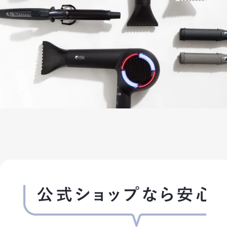
1. 会員が、会員資格取得申込の際に虚偽の申告をしたとき、通信販売
として不適当と認める事由があるときは、当社は、会員資格を取り消すこ
2. 会員が、以下の各号に定める行為をしたときは、これにより当社が
(1)会員番号、パスワードを不正に使用すること
(2)当ホームページにアクセスして情報を改ざんしたり、当ホームページ
て、当社の営業を妨害すること
(3)当社が扱う商品の知的所有権を侵害する行為をすること
(4)その他、この利用規約に反する行為をすること
第6条 (会員情報の取扱い)
1. 当社は、原則として会員情報を会員の事前の同意なく第三者に対し
には、会員の事前の同意なく、当社は会員情報その他のお客様情報を開
(1)法令に基づき開示を求められた場合
(2)当社の権利、利益、名誉等を保護するために必要であると当社が判
2. 会員情報につきましては、当社の「個人情報保護への取組み」に従い
ービス提供、サービス内容の向上、サービスの利用促進、およびサービ
当社おいて利用することができるものとします。
3. 当社は、会員に対して、メールマガジンその他の方法による情報提供
員が情報提供を希望しない場合は、当社所定の方法に従い、その旨を通
サービス運営に必要な情報提供につきましては、会員の希望により停止