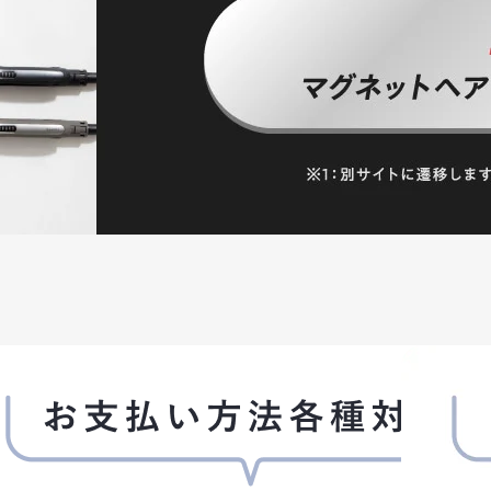
による代金支払債務を怠ったとき、その他当社が会員
とができることとします。
被った損害を賠償する責任を負います。
に有害なコンピュータープログラムを送信するなどし
て開示することはありません。ただし、次の各号の場合
示できるものとします。
断した場合
、当社が管理します。当社は、会員情報を、会員へのサ
スの健全かつ円滑な運営の確保を図る目的のために、
(広告を含みます)を行うことができるものとします。会
知して頂ければ、情報提供を停止します。ただし、本
をすることはできません。