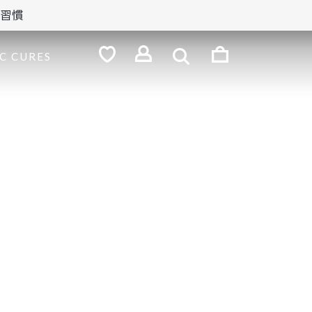
の習慣
検
索
ロ
C CURES
グ
お
気
イ
に
ン
入
り