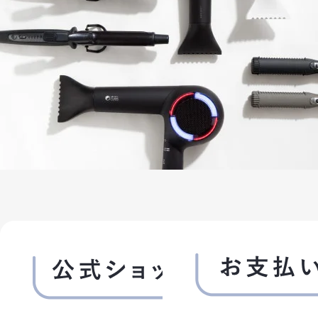
3. パスワードの管理
(1)パスワードは会員本人のみが利用できるものとし、
第三者に譲渡・貸与できないものとします。
(2)パスワードは、他人に知られることがないよう定期的
に変更する等、会員本人が責任をもって管理してくださ
い。
(3)パスワードを用いて当社に対して行われた意思表示
は、会員本人の意思表示とみなし、そのために生じる支
払等は全て会員の責任となります。
第3条 (変更)
1. 会員は、氏名、住所など当社に届け出た事項に変更
があった場合には、速やかに当社に連絡するものとしま
す。
2. 変更登録がなされなかったことにより生じた損害に
ついて、当社は一切責任を負いません。また、変更登録
がなされた場合でも、変更登録前にすでに手続がなさ
れた取引は、変更登録前の情報に基づいて行われます
のでご注意ください。
第4条 (退会)