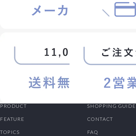
会員が退会を希望する場合には、会員本人が退会手続
きを行ってください。所定の退会手続の終了後に、退会
となります。
第5条 (会員資格の喪失及び賠償義務)
1. 会員が、会員資格取得申込の際に虚偽の申告をした
とき、通信販売による代金支払債務を怠ったとき、その
他当社が会員として不適当と認める事由があるときは、
当社は、会員資格を取り消すことができることとしま
す。
2. 会員が、以下の各号に定める行為をしたときは、これ
により当社が被った損害を賠償する責任を負います。
(1)会員番号、パスワードを不正に使用すること
(2)当ホームページにアクセスして情報を改ざんしたり、
当ホームページに有害なコンピュータープログラムを送
信するなどして、当社の営業を妨害すること
PRODUCT
SHOPPING GUIDE
(3)当社が扱う商品の知的所有権を侵害する行為をする
こと
FEATURE
CONTACT
(4)その他、この利用規約に反する行為をすること
TOPICS
FAQ
第6条 (会員情報の取扱い)