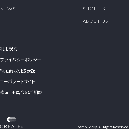
1. 当社は、原則として会員情報を会員の事前の同意な
NEWS
SHOPLIST
く第三者に対して開示することはありません。ただし、
次の各号の場合には、会員の事前の同意なく、当社は会
ABOUT US
員情報その他のお客様情報を開示できるものとします。
(1)法令に基づき開示を求められた場合
(2)当社の権利、利益、名誉等を保護するために必要で
あると当社が判断した場合
利用規約
2. 会員情報につきましては、当社の「個人情報保護への
取組み」に従い、当社が管理します。当社は、会員情報
プライバシーポリシー
を、会員へのサービス提供、サービス内容の向上、サー
ビスの利用促進、およびサービスの健全かつ円滑な運
特定商取引法表記
営の確保を図る目的のために、当社おいて利用するこ
とができるものとします。
コーポレートサイト
3. 当社は、会員に対して、メールマガジンその他の方法
修理・不具合のご相談
による情報提供(広告を含みます)を行うことができるも
のとします。会員が情報提供を希望しない場合は、当社
所定の方法に従い、その旨を通知して頂ければ、情報提
供を停止します。ただし、本サービス運営に必要な情報
提供につきましては、会員の希望により停止をすること
はできません。
Cosmo Group. All Rights Reserved.