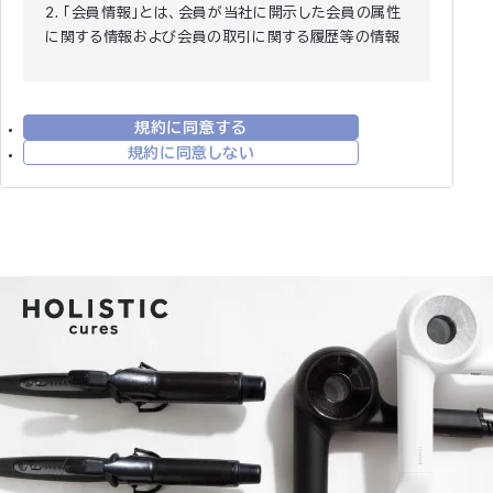
2. 「会員情報」とは、会員が当社に開示した会員の属性
に関する情報および会員の取引に関する履歴等の情報
をいいます。
3. 本規約は、全ての会員に適用され、登録手続時およ
び登録後にお守りいただく規約です。
規約に同意する
第2条 (登録)
規約に同意しない
1. 会員資格 本規約に同意の上、所定の入会申込みをさ
れたお客様は、所定の登録手続完了後に会員としての
資格を有します。会員登録手続は、会員となるご本人が
行ってください。代理による登録は一切認められませ
ん。なお、過去に会員資格が取り消された方やその他当
社が相応しくないと判断した方からの会員申込はお断
りする場合があります。
2. 会員情報の入力 会員登録手続の際には、入力上の注
意をよく読み、所定の入力フォームに必要事項を正確に
入力してください。会員情報の登録において、特殊記
号・旧漢字・ローマ数字などはご使用になれません。こ
れらの文字が登録された場合は当社にて変更致しま
す。