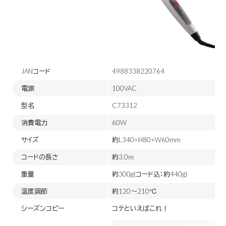
JANコード
4988338220764
電源
100VAC
型名
C73312
消費電力
60W
サイズ
約L340×H80×W60mm
コードの長さ
約3.0m
重量
約300g(コード込：約440g)
温度調節
約120～210℃
シーズンコピー
コテといえばこれ！