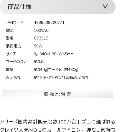
商品仕様
JANコード
4988338220771
電源
100VAC
型名
C73315
消費電力
58W
サイズ
約L340×H90×W65mm
コードの長さ
約3.0m
重量
約340g(コード込：約480g)
温度調節
約120～210℃/10段階温度調節
取扱説明書
シリーズ国内累計販売台数100万台！プロに選ばれる
クレイツ人気NO.1のカールアイロン。
弾む。気持ち