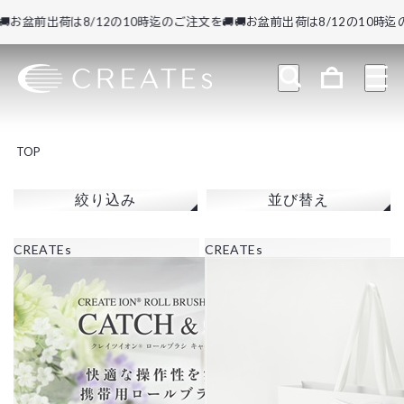
お盆前出荷は8/12の10時迄のご注文を🚚
🚚お盆前出荷は8/12の10時迄のご
TOP
絞り込み
並び替え
CREATEs
CREATEs