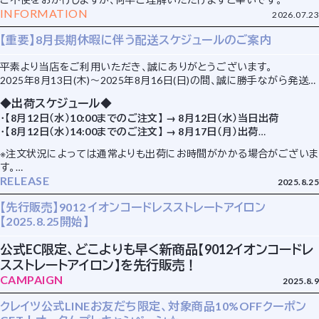
INFORMATION
2026.07.23
【重要】8月長期休暇に伴う配送スケジュールのご案内
平素より当店をご利用いただき、誠にありがとうございます。
2025年8月13日(木)〜2025年8月16日(日)の間、誠に勝手ながら発送業
務をお休みさせて頂きます。
◆出荷スケジュール◆
・
【8月12日（水）10:00までのご注文】 → 8月12日（水）当日出荷
長期間の休業によりお客様には大変ご不便をおかけしますが、何卒ご了
・
【8月12日（水）14:00までのご注文】 → 8月17日（月）出荷
承いただきますようお願い申し上げます。
・
【8月12日（水）14:00以降～8月17日（月）までのご注文】・・・8月18日
※お休み明けは、ご注文日順に発送準備を進めてまいります。
※注文状況によっては通常よりも出荷にお時間がかかる場合がございま
（火）以降順次発送いたします。
す。
RELEASE
※休業中のお問い合わせに関しましても、8月17日（月）以降より順次回
2025.8.25
答させて頂きます。
【先行販売】9012 イオンコードレスストレートアイロン
※なお、回答にお時間を頂く場合がございますので予めご了承くださ
【2025.8.25開始】
い。
公式EC限定、どこよりも早く新商品【9012イオンコードレ
スストレートアイロン】を先行販売！
CAMPAIGN
2025.8.9
クレイツ公式LINEお友だち限定、対象商品10%OFFクーポン