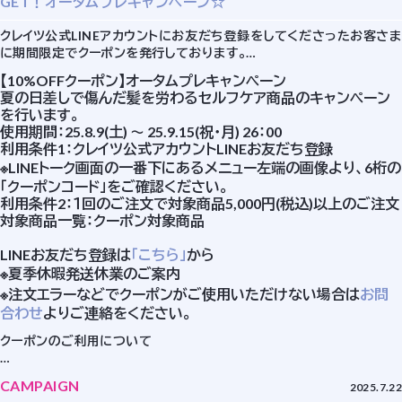
GET！オータムプレキャンペーン☆
クレイツ公式LINEアカウントにお友だち登録をしてくださったお客さま
に期間限定でクーポンを発行しております。
この機会にぜひご登録ください！
【10%OFFクーポン】オータムプレキャンペーン
夏の日差しで傷んだ髪を労わるセルフケア商品のキャンペーン
を行います。
使用期間：25.8.9(土) ～ 25.9.15(祝・月) 26：00
利用条件1：クレイツ公式アカウントLINEお友だち登録
※LINEトーク画面の一番下にあるメニュー左端の画像より、6桁の
「クーポンコード」をご確認ください。
利用条件2：１回のご注文で対象商品5,000円(税込)以上のご注文
対象商品一覧：
クーポン対象商品
LINEお友だち登録は
「こちら」
から
※
夏季休暇発送休業のご案内
※注文エラーなどでクーポンがご使用いただけない場合は
お問
合わせ
よりご連絡をください。
クーポンのご利用について
（１）クーポンをご利用の際は、まずご希望の商品をショッピングカート
CAMPAIGN
2025.7.22
にお入れください。