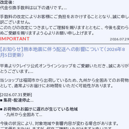
改定後
：
代金引換手数料は以下の通りです。
・購入金額１万円(税込)以下：330円(税込)
手数料の改定によりお客様にご負担をおかけすることとなり、誠に申し
・購入金額３万円(税込)以下：440円(税込)
訳ございません。
・購入金額10万円(税込)以下：660円(税込)
このたびの改定につきましてご理解を賜りますとともに、 今後も変わら
※
購入金額は商品代金+送料の合計額です。
ぬご愛顧を賜りますよう心よりお願い申し上げます。
IMPORTANT
2026.07.29
【お知らせ】熊本地震に伴う配送への影響について（2026年8
月5日更新）
平素よりクレイツ公式オンラインショップをご愛顧いただき、誠にありが
とうございます。
当ショップは福岡市から出荷しているため、九州から全国あてのお荷物
2026年7月28日に発生した熊本地震の影響により、現在一部地域で集
として、通常よりお届けにお時間をいただく可能性があります。
荷・配達の停止や、お届けの遅れが発生しています。
[2026.07.31更新]
■ 集荷・配達停止
熊本県（熊本市南区（城南町・富合町）、八代市、宇土市、宇城市、下益
■ お荷物のお届けに遅れが生じている地域
城郡、八代郡）
・九州から全国あて
※上記地域では、最寄りの営業所にてお荷物の持ち込みおよび受け取り
・全国から九州あて
が可能です。
今後の状況により、対象地域や影響内容が変わる場合があります。
ご不便をおかけしますが、何卒ご理解いただけますと幸いです。