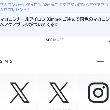
マカロンカールアイロン 32mmご注文でマカロンヘアケアブラ
（２）次に、カート画面にて「次へ進む」ボタンをクリックしていただきま
シをプレゼント！
すと、「ご注文内容の確認」画面が表示されます。
マカロンカールアイロン 32mmをご注文で同色のマカロン
（３）画面内の「クーポンを使う」をタップ(クリック)していただだき、表示
ヘアケアブラシがついてくる♡
された入力欄へLINEよりご確認いただいた6桁のクーポンコードをご
入力ください。
SEE MORE
SNS