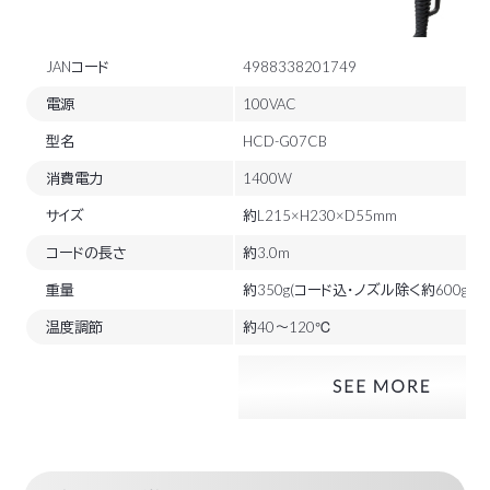
JANコード
4988338201749
電源
100VAC
型名
HCD-G07CB
消費電力
1400W
サイズ
約L215×H230×D55mm
コードの長さ
約3.0m
重量
約350g(コード込・ノズル除く約600g)
温度調節
約40～120℃