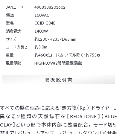
JANコード
4988338201602
電源
100VAC
型名
CCID-G04B
消費電力
1400W
サイズ
約L230×H235×D65mm
コードの長さ
約3.0m
重量
約460g(コード込・ノズル除く：約755g)
風量調節
HIGH/LOW(2段階風量調節)
取扱説明書
すべての髪の悩みに応える“処方箋（Rp.）”ドライヤー。
異なる2種類の天然鉱石を【REDSTONE】【BLUE
CLAY】という形で本体内部に独自配合。
モード切り
替えで「ボリュームアップ」「ボリュームダウン」「くせ毛