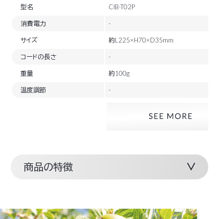
型名
CIB-T02P
消費電力
-
サイズ
約L225×H70×D35mm
コードの長さ
-
重量
約100g
温度調節
-
商品の特徴