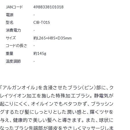
JANコード
4988338101018
電源
-
型名
CIB-T01S
消費電力
-
サイズ
約L265×H85×D35mm
コードの長さ
-
重量
約145g
温度調節
-
「アルガンオイル」を含浸させたブラシ（ピン）部に、ク
レイツイオン加工を施した特殊加工ブラシ。
静電気が
起こりにくく、オイルインでもベタつかず、ブラッシン
グするたび髪にしっとりとした潤い感と、輝くツヤを
与え、健康的で美しい髪へと導きます。
また、球状に
なったブラシ先端部が頭皮をやさしくマッサージしま