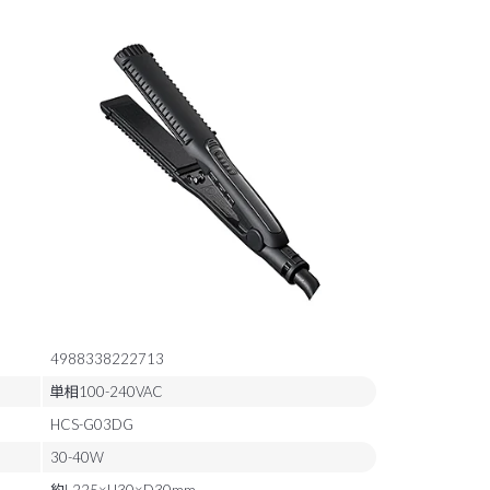
4988338222713
単相100-240VAC
HCS-G03DG
30-40W
約L225×H30×D30mm