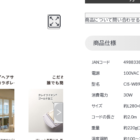
商品について問い合わせる
商品仕様
JANコード
498833
電源
100VAC
型名
CIS-W8
消費電力
30W
サイズ
約L280
コードの長さ
約2.0m
重量
約220g
温度調節
約100～