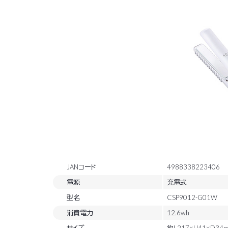
JANコード
4988338223406
電源
充電式
型名
CSP9012-G01W
消費電力
12.6wh
サイズ
約L217×H41×D34