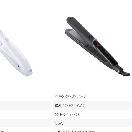
4988338222157
単相100-240VAC
SSIE-G15PRO
35W
mm
約L245×H40×W30mm