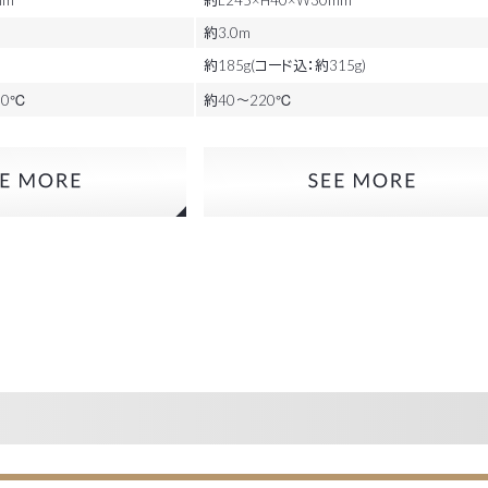
約3.0m
約185g(コード込：約315g)
80℃
約40～220℃