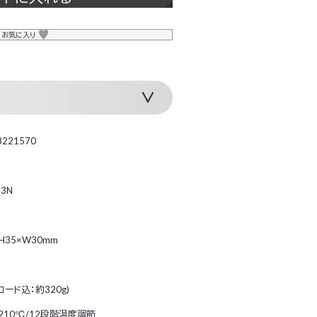
お気に入り
8221570
93N
×H35×W30mm
(コード込：約320g)
210℃/12段階温度調節