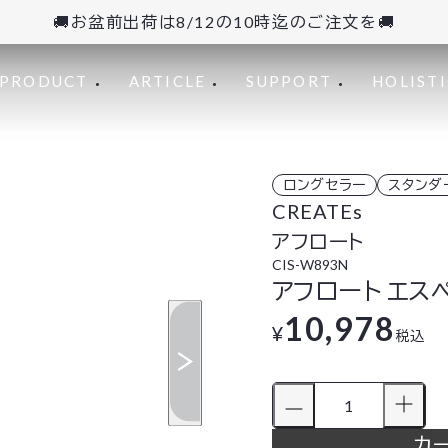
🚚お盆前出荷は8/12の10時迄のご注文を🚚
PRODUCT
ARTICLE
SUPPORT
HOLISTI
ロングセラー
スタンダ
CREATEs
アフロート
CIS-W893N
アフロート エスペ
10,978
¥
税込
カ