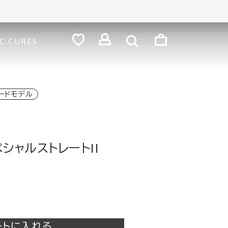
検
索
ロ
C CURES
グ
お
気
イ
に
ン
入
り
ードモデル
シャルストレートII
ートに入れる